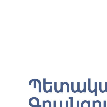
Պետակ
Գրանցո