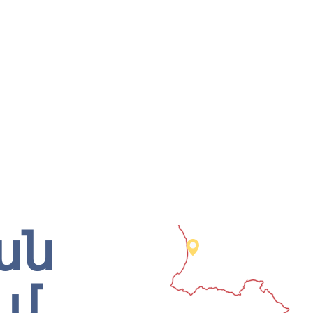
ան
ւմ